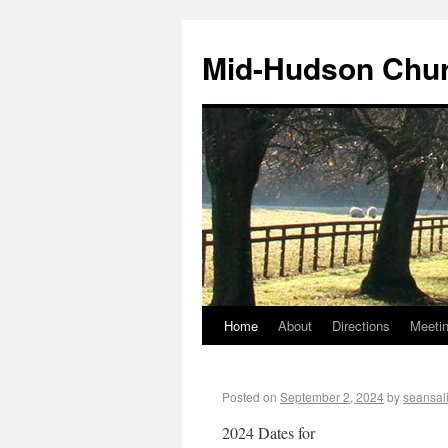
Mid-Hudson Chur
Home
About
Directions
Meeti
Posted on
September 2, 2024
by
seansal
2024 Dates for