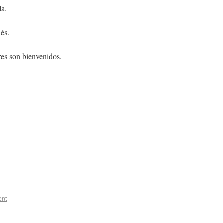
la.
és.
res son bienvenidos.
ent