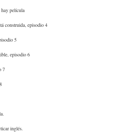
ay película
tá construida, episodio 4
pisodio 5
ible, episodio 6
o 7
8
la.
icar inglés.