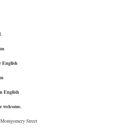
d.
ilm
e English
lm
n English
re welcome.
 Montgomery Street